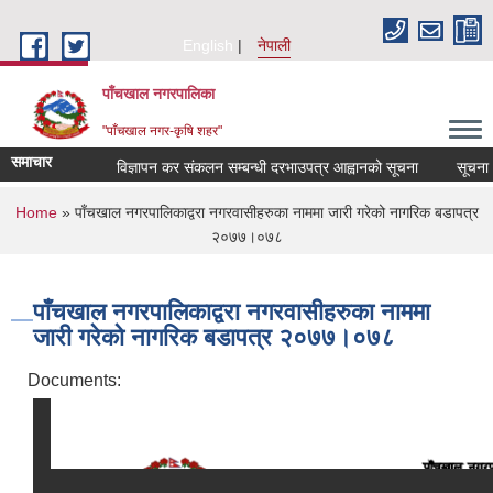
Skip to main content
English
नेपाली
पाँचखाल नगरपालिका
"पाँचखाल नगर-कृषि शहर"
समाचार
विज्ञापन कर संकलन सम्बन्धी दरभाउपत्र आह्वानको सूचना
सूचना
You are here
Home
» पाँचखाल नगरपालिकाद्वरा नगरवासीहरुका नाममा जारी गरेको नागरिक बडापत्र
२०७७।०७८
पाँचखाल नगरपालिकाद्वरा नगरवासीहरुका नाममा
जारी गरेको नागरिक बडापत्र २०७७।०७८
Documents: