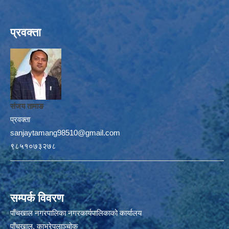
प्रवक्ता
संजय तामाङ
प्रवक्ता
sanjaytamang98510@gmail.com
९८५१०७३२७८
सम्पर्क विवरण
पाँचखाल नगरपालिका नगरकार्यपालिकाको कार्यालय
पाँचखाल, काभ्रेपलाञ्चोक