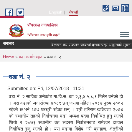
Skip to main content
English
नेपाली
पाँचखाल नगरपालिका
"पाँचखाल नगर-कृषि शहर"
समाचार
विज्ञापन कर संकलन सम्बन्धी दरभाउपत्र आह्वानको सूचना
You are here
Home
»
वडा कार्यालयहरु
» वडा नं. २
वडा नं. २
Submitted on:
Fri, 12/07/2018 - 11:31
वडा नं. २ साविक अनैकोट गा.वि.स. का २,३,४,५,८,९ मिलेर बनेको हो
। यस वडाको जनासंख्या ४०८९ छन् जसमा महिला २०८७ पुरुष २००२
रहेको छ भने ८७७ घरधुरी रहेका छन् । श्री हरिराम खतिवडा २०७४
को स्थानीय तहको निर्वाचनमा वडा अध्यक्ष पदमा निर्वाचित हुनु भएको
थियो र २०७९ स्थानीय तह सदस्य निर्वाचनबाट रामेश्वर दाहाल
निर्वाचित हुनु भएको हो। यस वडामा विशेष गरी ब्राह्मण, क्षेत्रीको