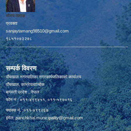
संजय तामाङ
प्रवक्ता
sanjaytamang98510@gmail.com
९८५१०७३२७८
सम्पर्क विवरण
पाँचखाल नगरपालिका नगरकार्यपालिकाको कार्यालय
पाँचखाल, काभ्रेपलाञ्चोक
बागमती प्रदेश , नेपाल
फोन नं : ०११-४९९४५१, ०११-५९७०१६
फ्याक्स नं. :०११-४९९२६७
इमेल:
panchkhal.municipality@gmail.com