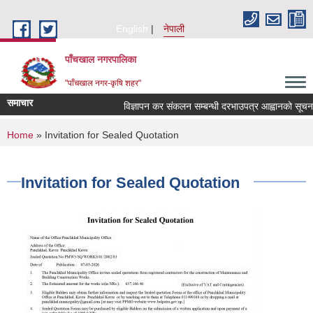
Skip to main content
English
नेपाली
पाँचखाल नगरपालिका
"पाँचखाल नगर-कृषि शहर"
समाचार
विज्ञापन कर संकलन सम्बन्धी दरभाउपत्र आह्वानको सूचना
You are here
Home
» Invitation for Sealed Quotation
Invitation for Sealed Quotation