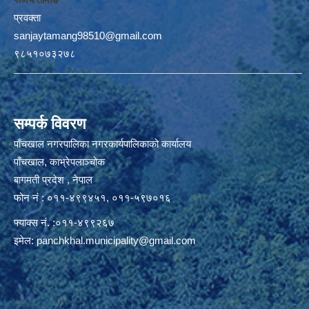
प्रवक्ता
sanjaytamang98510@gmail.com
९८५१०७३२७८
सम्पर्क विवरण
पाँचखाल नगरपालिका नगरकार्यपालिकाको कार्यालय
पाँचखाल, काभ्रेपलाञ्चोक
बागमती प्रदेश , नेपाल
फोन नं : ०११-४९९४५१, ०११-५९७०१६
फ्याक्स नं. :०११-४९९२६७
इमेल:
panchkhal.municipality@gmail.com