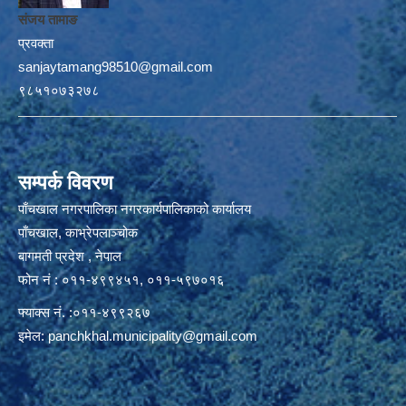
संजय तामाङ
प्रवक्ता
sanjaytamang98510@gmail.com
९८५१०७३२७८
सम्पर्क विवरण
पाँचखाल नगरपालिका नगरकार्यपालिकाको कार्यालय
पाँचखाल, काभ्रेपलाञ्चोक
बागमती प्रदेश , नेपाल
फोन नं : ०११-४९९४५१, ०११-५९७०१६
फ्याक्स नं. :०११-४९९२६७
इमेल:
panchkhal.municipality@gmail.com