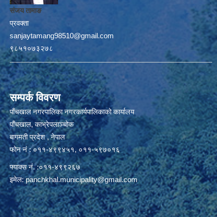
संजय तामाङ
प्रवक्ता
sanjaytamang98510@gmail.com
९८५१०७३२७८
सम्पर्क विवरण
पाँचखाल नगरपालिका नगरकार्यपालिकाको कार्यालय
पाँचखाल, काभ्रेपलाञ्चोक
बागमती प्रदेश , नेपाल
फोन नं : ०११-४९९४५१, ०११-५९७०१६
फ्याक्स नं. :०११-४९९२६७
इमेल:
panchkhal.municipality@gmail.com