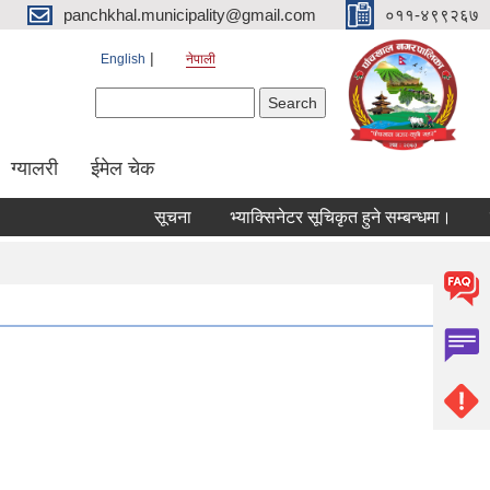
panchkhal.municipality@gmail.com
०११-४९९२६७
English
नेपाली
Search form
Search
ग्यालरी
ईमेल चेक
सूचना
भ्याक्सिनेटर सूचिकृत हुने सम्बन्धमा।
सेवा 