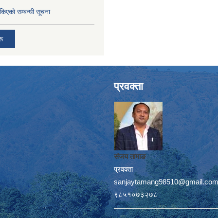
तोकिएको सम्बन्धी सूचना
रू
प्रवक्ता
संजय तामाङ
प्रवक्ता
sanjaytamang98510@gmail.co
९८५१०७३२७८