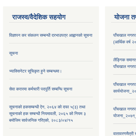
राजस्व/वैदेशिक सहयोग
योजना त
विज्ञापन कर संकलन सम्बन्धी दरभाउपत्र आह्वानको सूचना
पाँचखाल नगरपा
(आर्थिक वर्
सूचना
लैङ्गिक समान
पाँचखाल नगरपा
भ्याक्सिनेटर सूचिकृत हुने सम्बन्धमा।
पाँचखाल नगरपा
सेवा करारमा कर्मचारी पदपूर्ति सम्बन्धि सूचना
कार्ययोजना
सूचनाको हकसम्बन्धी ऐन, २०६४ को दफा ५(३) तथा
पाँचखाल नगरपा
सूचनाको हक सम्बन्धी नियमावली, २०६५ को नियम ३
योजना_२०७९
बमोजिम सार्वजनिक गरिएको, २०८३/०४/१५
वातावरणमैत्री