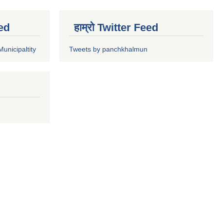
ed
हाम्रो Twitter Feed
unicipaltity
Tweets by panchkhalmun