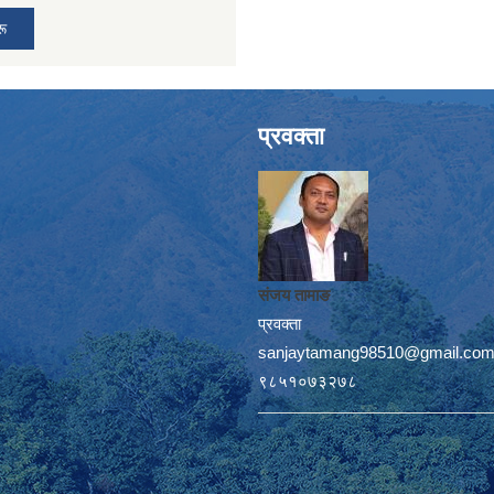
रू
प्रवक्ता
संजय तामाङ
प्रवक्ता
sanjaytamang98510@gmail.co
९८५१०७३२७८