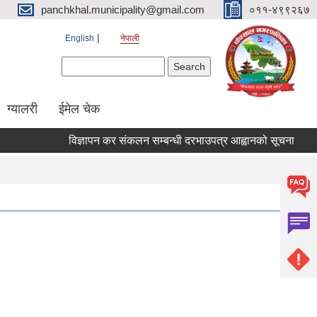
panchkhal.municipality@gmail.com
०११-४९९२६७
English
नेपाली
Search form
Search
ग्यालरी
ईमेल चेक
विज्ञापन कर संकलन सम्बन्धी दरभाउपत्र आह्वानको सूचना
सूचन