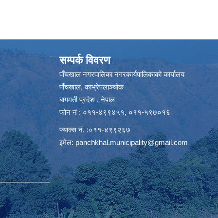
सम्पर्क विवरण
पाँचखाल नगरपालिका नगरकार्यपालिकाको कार्यालय
पाँचखाल, काभ्रेपलाञ्चोक
बागमती प्रदेश , नेपाल
फोन नं : ०११-४९९४५१, ०११-५९७०१६
फ्याक्स नं. :०११-४९९२६७
इमेल:
panchkhal.municipality@gmail.com
m