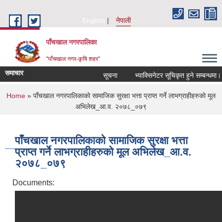
Skip to main content
English
नेपाली
पाँचखाल नगरपालिका
"पाँचखाल नगर-कृषि शहर"
समाचार
सूचना
भ्याक्सिनेटर सूचिकृत हुने सम्बन्धमा।
You are here
Home
» पाँचखाल नगरपालिकाको सामाजिक सुरक्षा भत्ता प्राप्त गर्ने लाभग्राहीहरुको मूल
अभिलेख_आ.व. २०७८_०७९
पाँचखाल नगरपालिकाको सामाजिक सुरक्षा भत्ता
प्राप्त गर्ने लाभग्राहीहरुको मूल अभिलेख_आ.व.
२०७८_०७९
Documents: