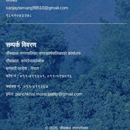
प्रवक्ता
sanjaytamang98510@gmail.com
९८५१०७३२७८
सम्पर्क विवरण
पाँचखाल नगरपालिका नगरकार्यपालिकाको कार्यालय
पाँचखाल, काभ्रेपलाञ्चोक
बागमती प्रदेश , नेपाल
फोन नं : ०११-४९९४५१, ०११-५९७०१६
फ्याक्स नं. :०११-४९९२६७
इमेल:
panchkhal.municipality@gmail.com
© 2026 पाँचखाल नगरपालिका