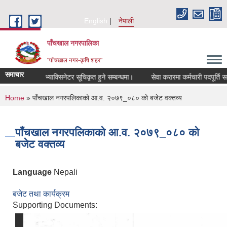
Skip to main content
English
नेपाली
पाँचखाल नगरपालिका
"पाँचखाल नगर-कृषि शहर"
समाचार
सूचना
भ्याक्सिनेटर सूचिकृत हुने सम्बन्धमा।
सेवा करारमा कर्मचारी पदपूर्ति सम्बन्
You are here
Home
» पाँचखाल नगरपलिकाको आ.व. २०७९_०८० को बजेट वक्तव्य
पाँचखाल नगरपलिकाको आ.व. २०७९_०८० को
बजेट वक्तव्य
Language
Nepali
बजेट तथा कार्यक्रम
Supporting Documents: