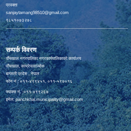
प्रवक्ता
sanjaytamang98510@gmail.com
९८५१०७३२७८
सम्पर्क विवरण
पाँचखाल नगरपालिका नगरकार्यपालिकाको कार्यालय
पाँचखाल, काभ्रेपलाञ्चोक
बागमती प्रदेश , नेपाल
फोन नं : ०११-४९९४५१, ०११-५९७०१६
फ्याक्स नं. :०११-४९९२६७
इमेल:
panchkhal.municipality@gmail.com