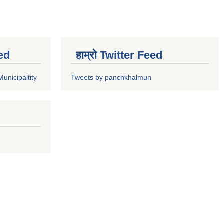
ed
हाम्रो Twitter Feed
unicipaltity
Tweets by panchkhalmun