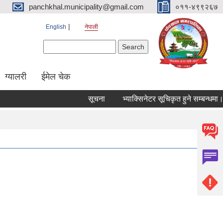
panchkhal.municipality@gmail.com
०११-४९९२६७
English
नेपाली
Search form
Search
ग्यालरी
ईमेल चेक
सूचना
भ्याक्सिनेटर सूचिकृत हुने सम्बन्धमा।