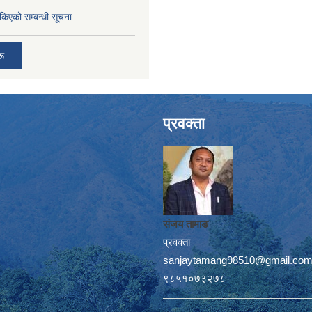
तोकिएको सम्बन्धी सूचना
रू
प्रवक्ता
संजय तामाङ
प्रवक्ता
sanjaytamang98510@gmail.co
९८५१०७३२७८