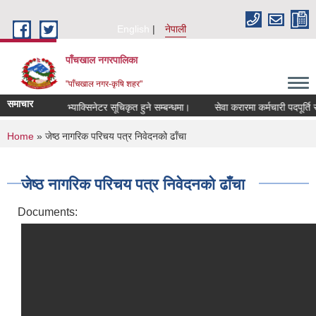
Skip to main content
English
नेपाली
पाँचखाल नगरपालिका
"पाँचखाल नगर-कृषि शहर"
समाचार
सूचना
भ्याक्सिनेटर सूचिकृत हुने सम्बन्धमा।
सेवा करारमा कर्मचारी पदपूर्ति सम्बन
You are here
Home
» जेष्ठ नागरिक परिचय पत्र निवेदनको ढाँचा
जेष्ठ नागरिक परिचय पत्र निवेदनको ढाँचा
Documents: