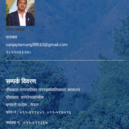
संजय तामाङ
प्रवक्ता
sanjaytamang98510@gmail.com
९८५१०७३२७८
सम्पर्क विवरण
पाँचखाल नगरपालिका नगरकार्यपालिकाको कार्यालय
पाँचखाल, काभ्रेपलाञ्चोक
बागमती प्रदेश , नेपाल
फोन नं : ०११-४९९४५१, ०११-५९७०१६
फ्याक्स नं. :०११-४९९२६७