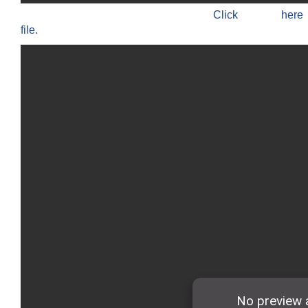
Click h
file.