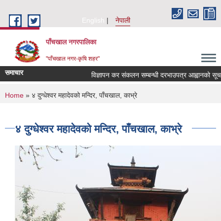
Skip to main content
English
नेपाली
पाँचखाल नगरपालिका
"पाँचखाल नगर-कृषि शहर"
समाचार
विज्ञापन कर संकलन सम्बन्धी दरभाउपत्र आह्वानको सूचना
You are here
Home
» ४ दुग्धेश्वर महादेवको मन्दिर, पाँचखाल, काभ्रे
४ दुग्धेश्वर महादेवको मन्दिर, पाँचखाल, काभ्रे