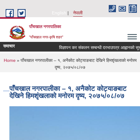
Skip to main content
English
नेपाली
पाँचखाल नगरपालिका
"पाँचखाल नगर-कृषि शहर"
समाचार
विज्ञापन कर संकलन सम्बन्धी दरभाउपत्र आह्वानको सूचना
You are here
Home
» पाँचखाल नगरपालीका – १, अनैकोट कोट्याङबाट देखिने हिमशृंखलाको मनोरम
दृष्य, २०७५/०८/०७
पाँचखाल नगरपालीका – १, अनैकोट कोट्याङबाट
देखिने हिमशृंखलाको मनोरम दृष्य, २०७५/०८/०७