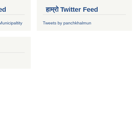
ed
हाम्रो Twitter Feed
unicipaltity
Tweets by panchkhalmun