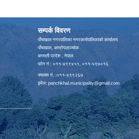
सम्पर्क विवरण
पाँचखाल नगरपालिका नगरकार्यपालिकाको कार्यालय
पाँचखाल, काभ्रेपलाञ्चोक
बागमती प्रदेश , नेपाल
फोन नं : ०११-४९९४५१, ०११-५९७०१६
फ्याक्स नं. :०११-४९९२६७
इमेल:
panchkhal.municipality@gmail.com
m