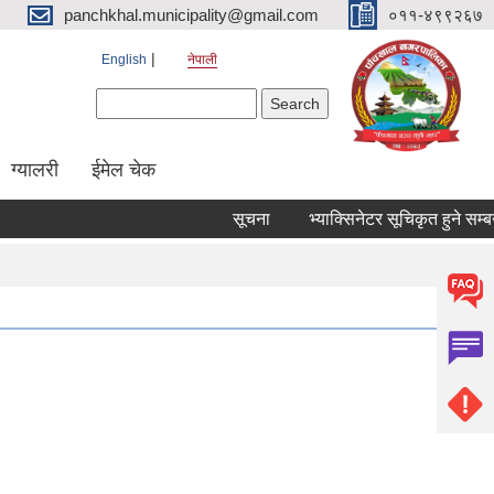
panchkhal.municipality@gmail.com
०११-४९९२६७
English
नेपाली
Search form
Search
ग्यालरी
ईमेल चेक
सूचना
भ्याक्सिनेटर सूचिकृत हुने सम्बन्धमा।