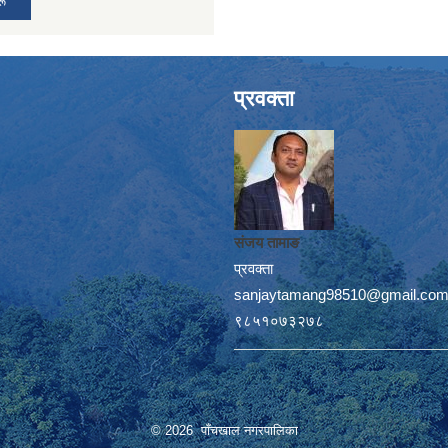
रू
प्रवक्ता
संजय तामाङ
प्रवक्ता
sanjaytamang98510@gmail.co
९८५१०७३२७८
© 2026 पाँचखाल नगरपालिका