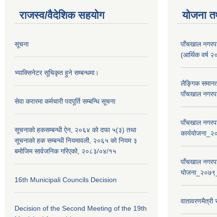
राजस्व/वैदेशिक सहयोग
योजना त
सूचना
पाँचखाल नगरपा
(आर्थिक वर्
भ्याक्सिनेटर सूचिकृत हुने सम्बन्धमा।
लैङ्गिक समान
पाँचखाल नगरपा
सेवा करारमा कर्मचारी पदपूर्ति सम्बन्धि सूचना
पाँचखाल नगरपा
सूचनाको हकसम्बन्धी ऐन, २०६४ को दफा ५(३) तथा
कार्ययोजना
सूचनाको हक सम्बन्धी नियमावली, २०६५ को नियम ३
बमोजिम सार्वजनिक गरिएको, २०८३/०४/१५
पाँचखाल नगरपा
योजना_२०७९
16th Municipali Councils Decision
वातावरणमैत्री
Decision of the Second Meeting of the 19th