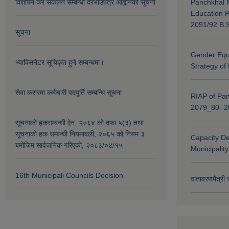
विज्ञापन कर संकलन सम्बन्धी दरभाउपत्र आह्वानको सूचना
Panchkhal M
Education P
2091/92 B.S
सूचना
Gender Equa
भ्याक्सिनेटर सूचिकृत हुने सम्बन्धमा।
Strategy of
सेवा करारमा कर्मचारी पदपूर्ति सम्बन्धि सूचना
RIAP of Pan
2079_80- 
सूचनाको हकसम्बन्धी ऐन, २०६४ को दफा ५(३) तथा
सूचनाको हक सम्बन्धी नियमावली, २०६५ को नियम ३
Capacity D
बमोजिम सार्वजनिक गरिएको, २०८३/०४/१५
Municipalit
16th Municipali Councils Decision
वातावरणमैत्री