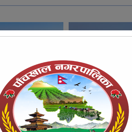
गरपालिका – १३,कोशिदेखाबाट
पाँचखाल नगरपालिका – १३,को
ोरम दृश्य, २०७५/०९/०५
देखिने मनोरम दृश्य, २०७५/०
जानकारी