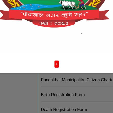
बजेट
योजना
विधुतीय सेव
(active ta
Notice about Publication of Second In
Report of First Quarter Beneficiary Pa
Social Security Allowance Beneficiar
X
Panchkhal Municipality_Citizen Char
Panchkhal Municipality_Citizen Char
Birth Registration Form
Death Registration Form