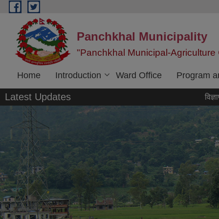
Skip to main content
Panchkhal Municipality
"Panchkhal Municipal-Agriculture 
Home
Introduction
Ward Office
Program an
Latest Updates
विज्ञापन कर संक