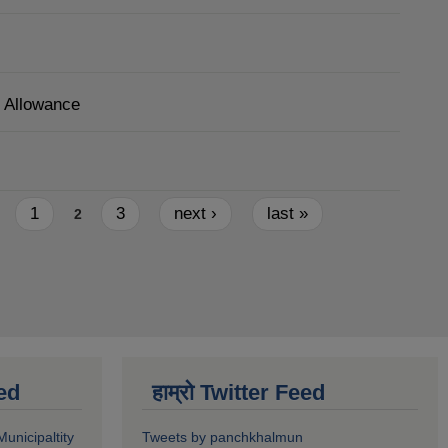
y Allowance
1
3
next ›
last »
2
ed
हाम्रो Twitter Feed
unicipaltity
Tweets by panchkhalmun