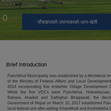
पाँचखाल नगरपालिका भवनबाट देखिएको
पाँचखाल-नगरपालिका-९-मा-अवस्थित-
पाँचखाल नगरपालिकाको नयाँ रङ्ग रोगन भवन
पलाञ्चोक-भगवती-मन्दिर, पाँचखाल, काभ्रे
पाँचखालको-उपत्यकाको-धान-खेती
पाँचखाल - नगरपालिका - भवन
पलाञ्चोक-भगवती
सुर्यास्त
पाँचखाल नगरपालिकाको लोगो
Brief Introduction
Panchkhal Municipality was established by a Ministerial le
of the Ministry of Federal Affairs and Local Developmen
2014 incorporating five erstwhile Village Development 
While the five VDCs were Panchkhal, Hoksebazaar
Baluwa, Anaikot and Sathighar Bhagawati, the decis
Government of Nepal on March 10, 2017 established Pan
local federal unit after adding Kharelthok and Koshidekha V