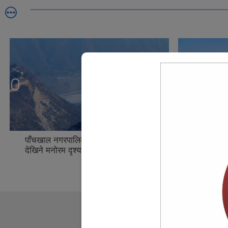
पाँचखाल नगरपालिका – १३,कोशिदेखाबाट
पाँचखाल न
देखिने मनोरम दृश्य, २०७५/०९/०५
देखिने मन