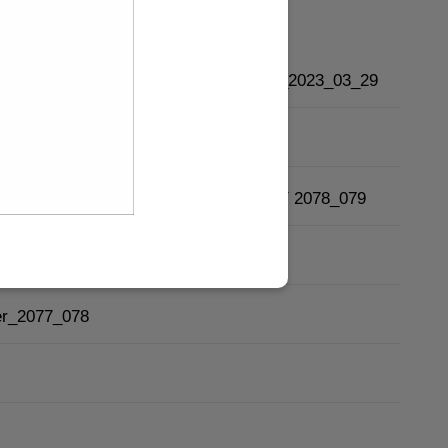
ा
खरिद
कानून
b)
stallment of Social Security Allowance_2023_03_29
yroll Report
y name of Panchkhal Municipality for FY 2078_079
ter_2076_077
ter_2077_078