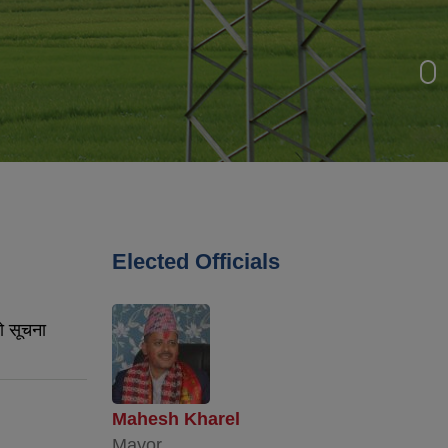
Elected Officials
ो सूचना
Mahesh Kharel
Mayor