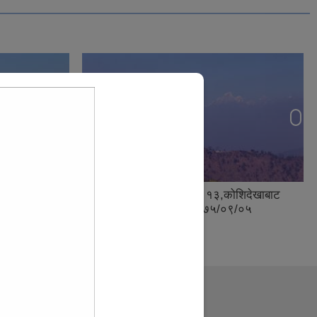
शिदेखाबाट
पाँचखाल नगरपालीका – १, अनैकोट
९/०५
कोट्याङबाट देखिने हिमशृंखलाको मनोरम
दृष्य, २०७५/०८/०७