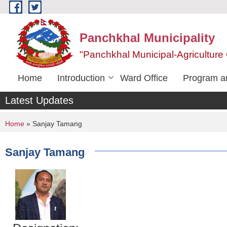
Skip to main content
Panchkhal Municipality
"Panchkhal Municipal-Agriculture 
Home
Introduction
Ward Office
Program an
Latest Updates
You are here
Home
» Sanjay Tamang
Sanjay Tamang