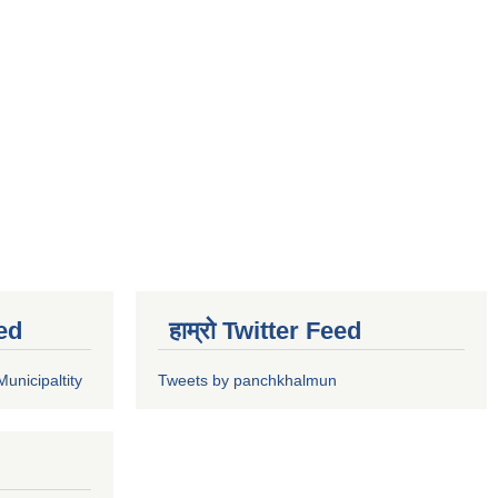
ed
हाम्रो Twitter Feed
unicipaltity
Tweets by panchkhalmun