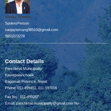
Sanjay Tamang
SpokesPerson
sanjaytamang98510@gmail.com
9851073278
Contact Details
Panchkhal Municipality
Kavrepalanchowk
Bagamati Province, Nepal
Phone: 011-499451, 011-597016
Fax No.: 011-499267
Email:
panchkhal.municipality@gmail.com
No