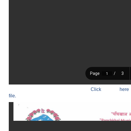
Click h
file.