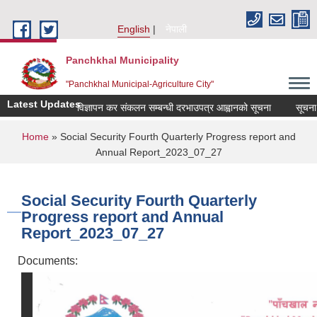
Skip to main content
English
नेपाली
Panchkhal Municipality
"Panchkhal Municipal-Agriculture City"
Latest Updates
विज्ञापन कर संकलन सम्बन्धी दरभाउपत्र आह्वानको सूचना
सूचना
You are here
Home
» Social Security Fourth Quarterly Progress report and
Annual Report_2023_07_27
Social Security Fourth Quarterly
Progress report and Annual
Report_2023_07_27
Documents: