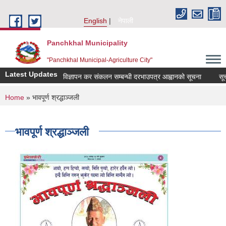
Skip to main content
English
नेपाली
Panchkhal Municipality
"Panchkhal Municipal-Agriculture City"
Latest Updates
विज्ञापन कर संकलन सम्बन्धी दरभाउपत्र आह्वानको सूचना
सूचना
You are here
Home
» भावपूर्ण श्रद्धाञ्जली
भावपूर्ण श्रद्धाञ्जली