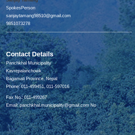
SpokesPerson
sanjaytamang98510@gmail.com
9851073278
Contact Details
Panchkhal Municipality
Kavrepalanchowk
Bagamati Province, Nepal
Phone: 011-499451, 011-597016
Fax No.: 011-499267
Email:
panchkhal.municipality@gmail.com
No