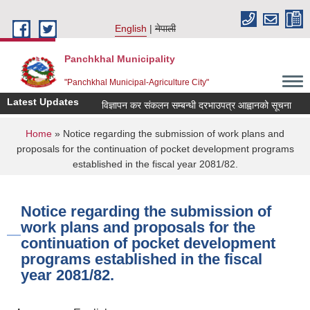
Skip to main content
English
नेपाली
Panchkhal Municipality
"Panchkhal Municipal-Agriculture City"
Latest Updates
विज्ञापन कर संकलन सम्बन्धी दरभाउपत्र आह्वानको सूचना
सू
You are here
Home
» Notice regarding the submission of work plans and
proposals for the continuation of pocket development programs
established in the fiscal year 2081/82.
Notice regarding the submission of
work plans and proposals for the
continuation of pocket development
programs established in the fiscal
year 2081/82.