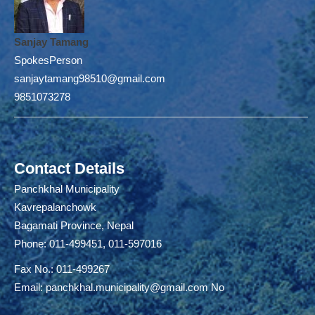
Sanjay Tamang
SpokesPerson
sanjaytamang98510@gmail.com
9851073278
Contact Details
Panchkhal Municipality
Kavrepalanchowk
Bagamati Province, Nepal
Phone: 011-499451, 011-597016
Fax No.: 011-499267
Email:
panchkhal.municipality@gmail.com
No