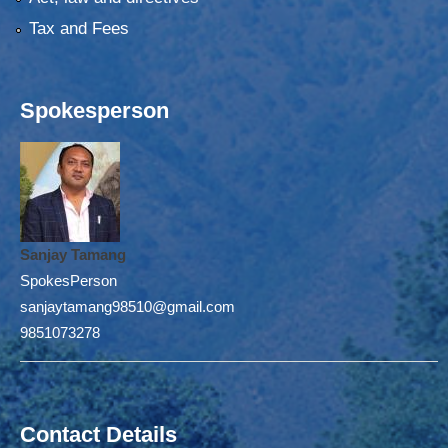
Tax and Fees
Spokesperson
Sanjay Tamang
SpokesPerson
sanjaytamang98510@gmail.com
9851073278
Contact Details